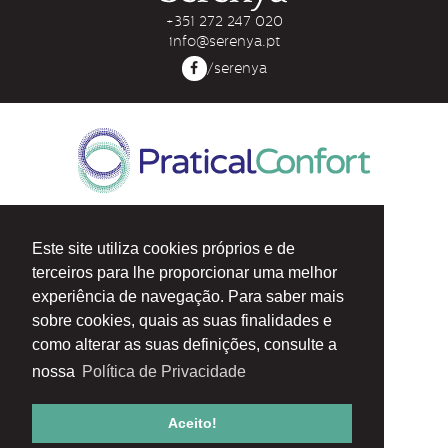
+351 272 247 020
info@serenya.pt
/serenya
Z. Ind. Rua D, Lote 114/115
6000-459 Castelo Branco
Este site utiliza cookies próprios e de
PORTUGAL
terceiros para lhe proporcionar uma melhor
N 39° 47' 56.1”
experiência de navegação. Para saber mais
W 7°32'14.3”
sobre cookies, quais as suas finalidades e
T: +351 272 247 020
como alterar as suas definições, consulte a
F: +351 272 247 023
nossa
Política de Privacidade
geral@praticalconfort.com
Serenya
QueenSleep
e
são marcas registadas de
Aceito!
PraticalConfort, Lda