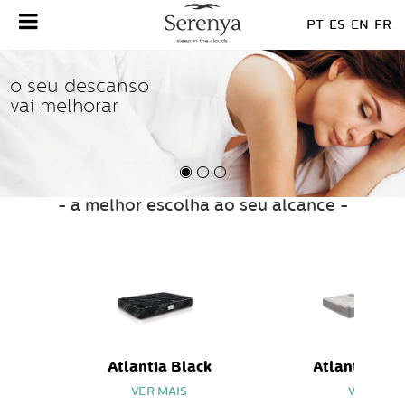
PT
ES
EN
FR
o seu descanso
tecnologia para
conforto para
vai melhorar
um sono
sempre
tranquilo
- a melhor escolha ao seu alcance -
Atlantia Black
Atlantia Ele
VER MAIS
VER MAIS