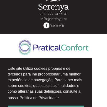
+351 272 247 020
info@serenya.pt
/serenya
Z. Ind. Rua D, Lote 114/115
6000-459 Castelo Branco
Este site utiliza cookies próprios e de
PORTUGAL
terceiros para lhe proporcionar uma melhor
N 39° 47' 56.1”
experiência de navegação. Para saber mais
W 7°32'14.3”
sobre cookies, quais as suas finalidades e
T: +351 272 247 020
como alterar as suas definições, consulte a
F: +351 272 247 023
nossa
Política de Privacidade
geral@praticalconfort.com