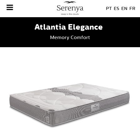
PT
ES
EN
FR
Atlantia Elegance
Memory Comfort