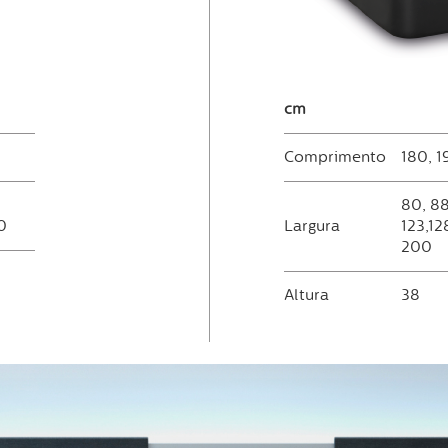
cm
Comprimento
180, 1
80, 88
00
Largura
123,12
200
Altura
38