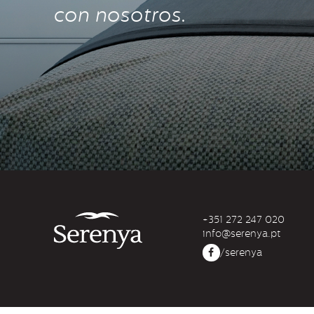
con nosotros.
+351 272 247 020
info@serenya.pt
/serenya