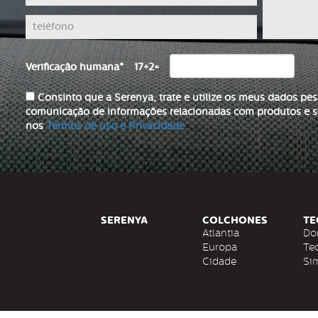
Verificação humana
*
17+2=
Consinto que a Serenya, trate e utilize os meus dados pes
comunicação de informações relacionadas com produtos e se
nos
Termos de uso e Privacidade
SERENYA
COLCHONES
TE
Atlantia
Do
Europa
Te
Cidade
Si