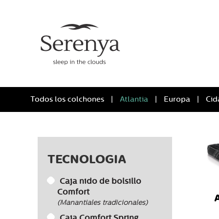
Todos los colchones
Atlantia
Europa
Cid
TECNOLOGIA
Caja nido de bolsillo
Comfort
A
(Manantiales tradicionales)
Caja Comfort Spring